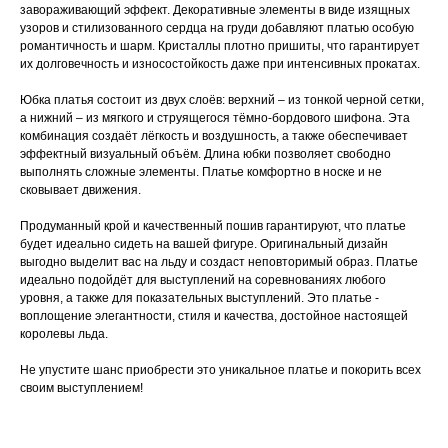
завораживающий эффект. Декоративные элементы в виде изящных
узоров и стилизованного сердца на груди добавляют платью особую
романтичность и шарм. Кристаллы плотно пришиты, что гарантирует
их долговечность и износостойкость даже при интенсивных прокатах.
Юбка платья состоит из двух слоёв: верхний – из тонкой черной сетки,
а нижний – из мягкого и струящегося тёмно-бордового шифона. Эта
комбинация создаёт лёгкость и воздушность, а также обеспечивает
эффектный визуальный объём. Длина юбки позволяет свободно
выполнять сложные элементы. Платье комфортно в носке и не
сковывает движения.
Продуманный крой и качественный пошив гарантируют, что платье
будет идеально сидеть на вашей фигуре. Оригинальный дизайн
выгодно выделит вас на льду и создаст неповторимый образ. Платье
идеально подойдёт для выступлений на соревнованиях любого
уровня, а также для показательных выступлений. Это платье -
воплощение элегантности, стиля и качества, достойное настоящей
королевы льда.
Не упустите шанс приобрести это уникальное платье и покорить всех
своим выступлением!