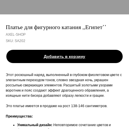
Платье для фигурного катания ,,Египет’’
AXEL-SHOP
SKU:
SA202
Добавить в корзину
Этот роскошный наряд, выполненный в глубоком фиолетовом цвете с
элегантным переходом тонов, словно звездная ночь, украшен
россыпью сверкающих элементов. Расшитый золотыми узорами
воротник и пояс создают эффект драгоценного обрамления, а
изящные нити бисера добавляют образу легкости и грации.
Это платье имеется в продаже на рост 138-146 сантиметров.
Преимущества:
Уникальный дизайн:
Неповторимое сочетание цветов и