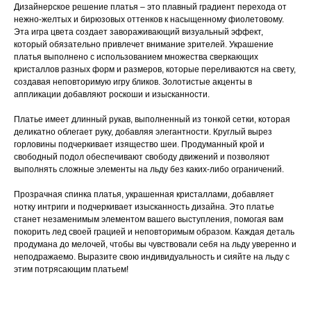
Дизайнерское решение платья – это плавный градиент перехода от
нежно-желтых и бирюзовых оттенков к насыщенному фиолетовому.
Эта игра цвета создает завораживающий визуальный эффект,
который обязательно привлечет внимание зрителей. Украшение
платья выполнено с использованием множества сверкающих
кристаллов разных форм и размеров, которые переливаются на свету,
создавая неповторимую игру бликов. Золотистые акценты в
аппликации добавляют роскоши и изысканности.
Платье имеет длинный рукав, выполненный из тонкой сетки, которая
деликатно облегает руку, добавляя элегантности. Круглый вырез
горловины подчеркивает изящество шеи. Продуманный крой и
свободный подол обеспечивают свободу движений и позволяют
выполнять сложные элементы на льду без каких-либо ограничений.
Прозрачная спинка платья, украшенная кристаллами, добавляет
нотку интриги и подчеркивает изысканность дизайна. Это платье
станет незаменимым элементом вашего выступления, помогая вам
покорить лед своей грацией и неповторимым образом. Каждая деталь
продумана до мелочей, чтобы вы чувствовали себя на льду уверенно и
неподражаемо. Выразите свою индивидуальность и сияйте на льду с
этим потрясающим платьем!