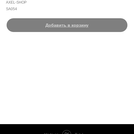
AXEL-SHOP
SA054
Добавить в корзину
Платье для фигурного катания для выступлений Wales
Пошив по индивидуальным размерам
В салоне огромное количество новых и красивых моделей платьев и
костюмов для фигурного катания только нашего производства
Принимаем заказы на пошив
Принимаем заказы на разработку эскизов
Работаем в прежнем режиме ежедневно без обедов и выходных
Дополнительную информацию можно получить по телефону
+79800185635
Катайтесь в красивом!!!