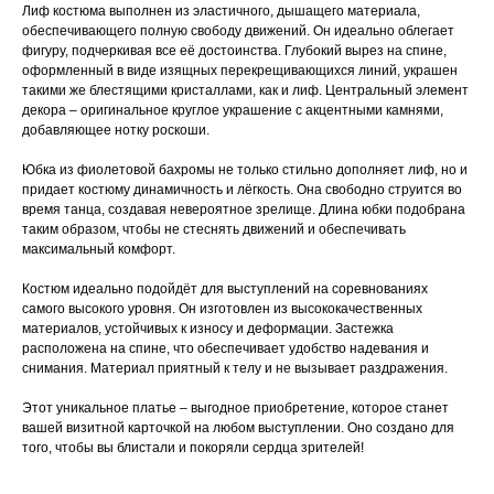
Лиф костюма выполнен из эластичного, дышащего материала,
обеспечивающего полную свободу движений. Он идеально облегает
фигуру, подчеркивая все её достоинства. Глубокий вырез на спине,
оформленный в виде изящных перекрещивающихся линий, украшен
такими же блестящими кристаллами, как и лиф. Центральный элемент
декора – оригинальное круглое украшение с акцентными камнями,
добавляющее нотку роскоши.
Юбка из фиолетовой бахромы не только стильно дополняет лиф, но и
придает костюму динамичность и лёгкость. Она свободно струится во
время танца, создавая невероятное зрелище. Длина юбки подобрана
таким образом, чтобы не стеснять движений и обеспечивать
максимальный комфорт.
Костюм идеально подойдёт для выступлений на соревнованиях
самого высокого уровня. Он изготовлен из высококачественных
материалов, устойчивых к износу и деформации. Застежка
расположена на спине, что обеспечивает удобство надевания и
снимания. Материал приятный к телу и не вызывает раздражения.
Этот уникальное платье – выгодное приобретение, которое станет
вашей визитной карточкой на любом выступлении. Оно создано для
того, чтобы вы блистали и покоряли сердца зрителей!