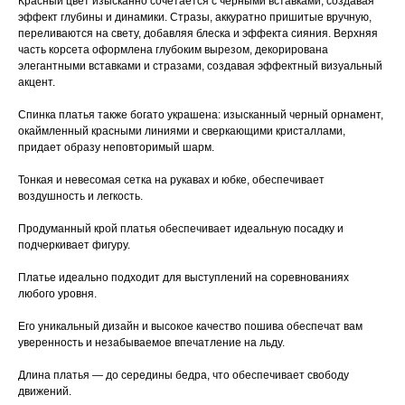
Красный цвет изысканно сочетается с черными вставками, создавая
эффект глубины и динамики. Стразы, аккуратно пришитые вручную,
переливаются на свету, добавляя блеска и эффекта сияния. Верхняя
часть корсета оформлена глубоким вырезом, декорирована
элегантными вставками и стразами, создавая эффектный визуальный
акцент.
Спинка платья также богато украшена: изысканный черный орнамент,
окаймленный красными линиями и сверкающими кристаллами,
придает образу неповторимый шарм.
Тонкая и невесомая сетка на рукавах и юбке, обеспечивает
воздушность и легкость.
Продуманный крой платья обеспечивает идеальную посадку и
подчеркивает фигуру.
Платье идеально подходит для выступлений на соревнованиях
любого уровня.
Его уникальный дизайн и высокое качество пошива обеспечат вам
уверенность и незабываемое впечатление на льду.
Длина платья — до середины бедра, что обеспечивает свободу
движений.